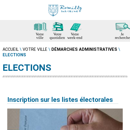
Votre
Votre
Votre
Je
ville
quotidien
week-end
recherche
ACCUEIL
\
VOTRE VILLE
\
DÉMARCHES ADMINISTRATIVES
\
ELECTIONS
ELECTIONS
Inscription sur les listes électorales