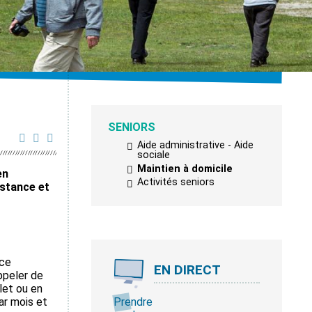
SENIORS
Aide administrative - Aide
sociale
Maintien à domicile
en
Activités seniors
istance et
 ce
EN DIRECT
ppeler de
elet ou en
par mois et
Prendre