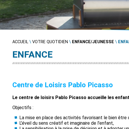
ACCUEIL
\
VOTRE QUOTIDIEN
\
ENFANCE/JEUNESSE
\
ENFA
ENFANCE
Centre de Loisirs Pablo Picasso
Le centre de loisirs Pablo Picasso accueille les enfan
Objectifs :
La mise en place des activités favorisant le bien être
L'éveil du sens créatif et imaginaire de l'enfant,
La sensibilisation à la prise de décision et à adopter u