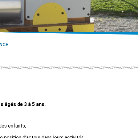
NCE
ts âgés de 3 à 5 ans.
 des enfants,
ne position d'acteur dans leurs activités,