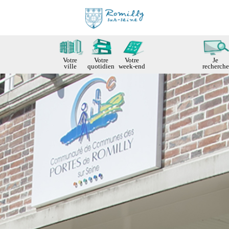
Votre
Votre
Votre
Je
ville
quotidien
week-end
recherche