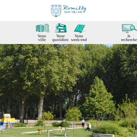
Votre
Votre
Votre
Je
ville
quotidien
week-end
recherche