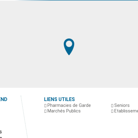
END
LIENS UTILES
Pharmacies de Garde
Seniors
Marchés Publics
Etablissem
s