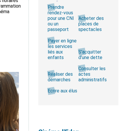
s horaires
ogrammation
Prendre
inéma
rendez-vous
pour une CNI
Acheter des
ou un
places de
passeport
spectacles
Payer en ligne
les services
liés aux
S'acquitter
enfants
d'une dette
Consulter les
Réaliser des
actes
démarches
administratifs
Ecrire aux élus