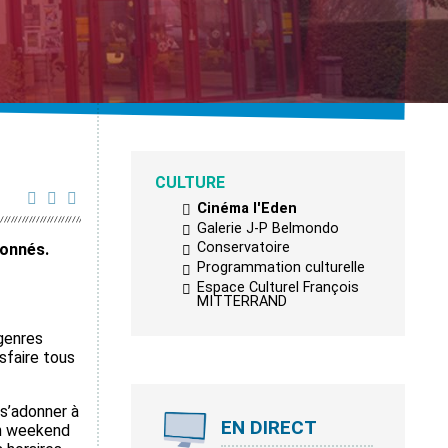
CULTURE
Cinéma l'Eden
Galerie J-P Belmondo
Conservatoire
ionnés.
Programmation culturelle
Espace Culturel François
MITTERRAND
 genres
isfaire tous
s’adonner à
EN DIRECT
un weekend