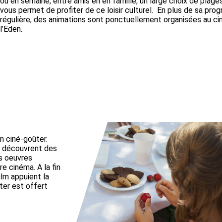
ou en semaine, entre amis en en famille, un large choix de plage
vous permet de profiter de ce loisir culturel. En plus de sa pr
régulière, des animations sont ponctuellement organisées au c
l’Eden.
n ciné-goûter.
s découvrent des
es oeuvres
e cinéma. A la fin
ilm appuient la
ûter est offert