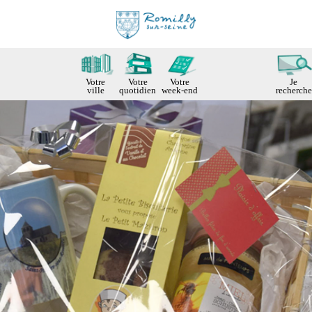
Votre
Votre
Votre
Je
ville
quotidien
week-end
recherche