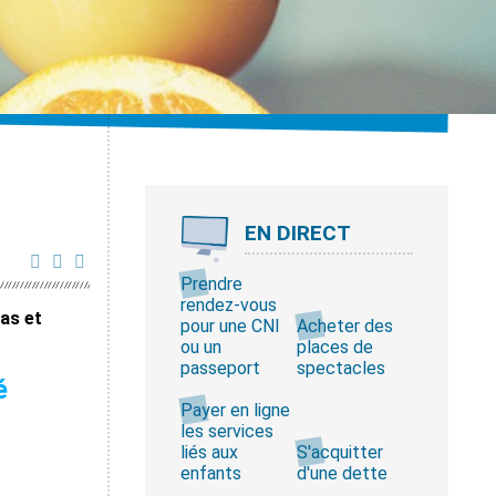
EN DIRECT
Prendre
rendez-vous
cas et
pour une CNI
Acheter des
ou un
places de
passeport
spectacles
é
Payer en ligne
les services
liés aux
S'acquitter
enfants
d'une dette