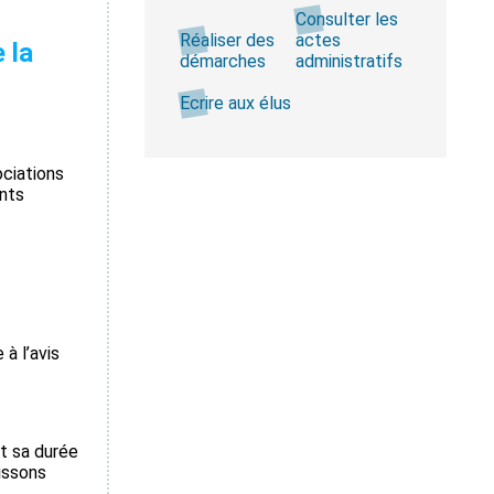
Consulter les
Réaliser des
actes
 la
démarches
administratifs
Ecrire aux élus
ociations
ents
à l’avis
t sa durée
oissons