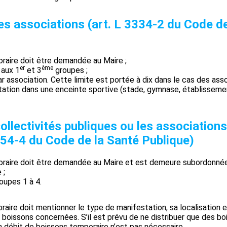
s associations (art. L 3334-2 du Code de
oraire doit être demandée au Maire ;
er
ème
 aux 1
et 3
groupes ;
ar association. Cette limite est portée à dix dans le cas des ass
station dans une enceinte sportive (stade, gymnase, établissem
collectivités publiques ou les associations
3354-4 du Code de la Santé Publique)
poraire doit être demandée au Maire et est demeure subordonnée 
 ;
oupes 1 à 4.
re doit mentionner le type de manifestation, sa localisation e
de boissons concernées. S’il est prévu de ne distribuer que des b
un débit de boissons temporaire n’est pas nécessaire.