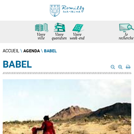
Votre
Votre
Votre
Je
ville
quotidien
week-end
recherche
AGENDA
BABEL
ACCUEIL
\
\
BABEL