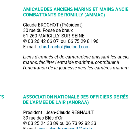
AMICALE DES ANCIENS MARINS ET MAINS ANCI
COMBATTANTS DE ROMILLY (AMMAC)
Claude BROCHOT (Président)
30 rue du Fossé de braux
51 260 MARCILLY-SUR-SEINE
✆ 03 26 42 66 07 ou 06 75 29 81 96
a
E-mail :
ghis.brochot@icloud.com
Liens d'amitiés et de camaraderie unissant les anci
marins, faciliter l'entraide maritime, contribuer à
l'orientation de la jeunesse vers les carrières maritim
TS
ASSOCIATION NATIONALE DES OFFICIERS DE RÉ
DE L’ARMÉE DE L'AIR (ANORAA)
Président : Jean-Claude REGNAULT
39 rue des Blés d'Or
✆ 03 25 24 33 89 ou 06 73 92 82 33
E-mail :
jean-claude.regnault@sfr.fr