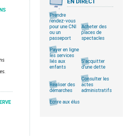
EN DIRECT
ENS
Prendre
rendez-vous
pour une CNI
Acheter des
ou un
places de
passeport
spectacles
Payer en ligne
les services
ens
liés aux
S'acquitter
enfants
d'une dette
es.
Consulter les
Réaliser des
actes
démarches
administratifs
SERVE
Ecrire aux élus