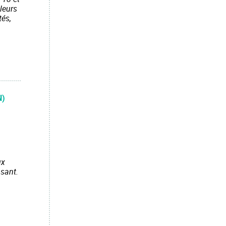
 leurs
tés,
N)
ux
nsant.