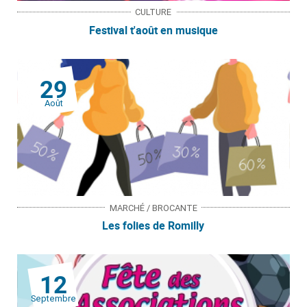
CULTURE
Festival t'août en musique
29
Août
MARCHÉ / BROCANTE
Les folies de Romilly
12
Septembre