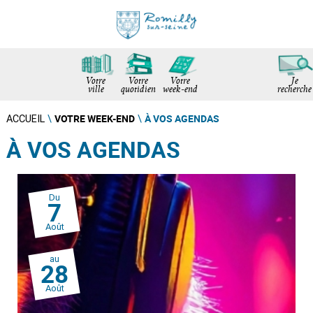
Votre
Votre
Votre
Je
ville
quotidien
week-end
recherche
VOTRE WEEK-END
À VOS AGENDAS
ACCUEIL
\
\
À VOS AGENDAS
Du
7
Août
au
28
Août