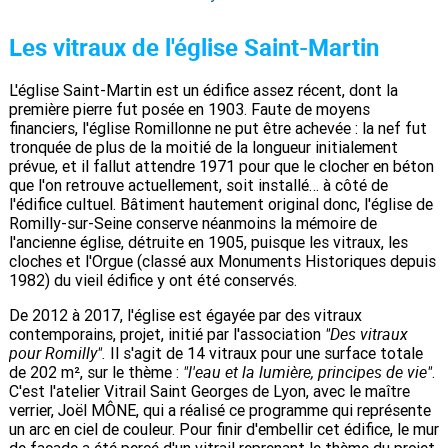
Les vitraux de l'église Saint-Martin
L'église Saint-Martin est un édifice assez récent, dont la
première pierre fut posée en 1903. Faute de moyens
financiers, l'église Romillonne ne put être achevée : la nef fut
tronquée de plus de la moitié de la longueur initialement
prévue, et il fallut attendre 1971 pour que le clocher en béton
que l'on retrouve actuellement, soit installé… à côté de
l'édifice cultuel. Bâtiment hautement original donc, l'église de
Romilly-sur-Seine conserve néanmoins la mémoire de
l'ancienne église, détruite en 1905, puisque les vitraux, les
cloches et l'Orgue (classé aux Monuments Historiques depuis
1982) du vieil édifice y ont été conservés.
De 2012 à 2017, l'église est égayée par des vitraux
"Des vitraux
contemporains, projet, initié par l'association
pour Romilly".
Il s'agit de 14 vitraux pour une surface totale
"l'eau et la lumière, principes de vie"
de 202 m², sur le thème :
.
C'est l'atelier Vitrail Saint Georges de Lyon, avec le maître
verrier, Joël
MÔNE
, qui a réalisé ce programme qui représente
un arc en ciel de couleur. Pour finir d'embellir cet édifice, le mur
de façade a été percé d'un vitrail reprenant le thème du projet.