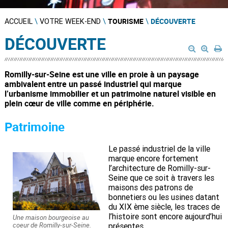
TOURISME
DÉCOUVERTE
ACCUEIL
\
VOTRE WEEK-END
\
\
DÉCOUVERTE
Romilly-sur-Seine est une ville en proie à un paysage
ambivalent entre un passé industriel qui marque
l’urbanisme immobilier et un patrimoine naturel visible en
plein cœur de ville comme en périphérie.
Patrimoine
Le passé industriel de la ville
marque encore fortement
l’architecture de Romilly-sur-
Seine que ce soit à travers les
maisons des patrons de
bonnetiers ou les usines datant
du XIX ème siècle, les traces de
l’histoire sont encore aujourd’hui
Une maison bourgeoise au
coeur de Romilly-sur-Seine.
présentes.