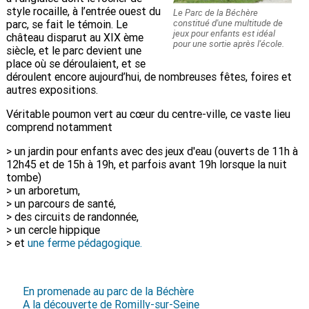
style rocaille, à l’entrée ouest du
Le Parc de la Béchère
constitué d'une multitude de
parc, se fait le témoin. Le
jeux pour enfants est idéal
château disparut au XIX ème
pour une sortie après l'école.
siècle, et le parc devient une
place où se déroulaient, et se
déroulent encore aujourd’hui, de nombreuses fêtes, foires et
autres expositions.
Véritable poumon vert au cœur du centre-ville, ce vaste lieu
comprend notamment
> un jardin pour enfants avec des jeux d'eau (ouverts de 11h à
12h45 et de 15h à 19h, et parfois avant 19h lorsque la nuit
tombe)
> un arboretum,
> un parcours de santé,
> des circuits de randonnée,
> un cercle hippique
> et
une
ferme pédagogique.
En promenade au parc de la Béchère
A la découverte de Romilly-sur-Seine