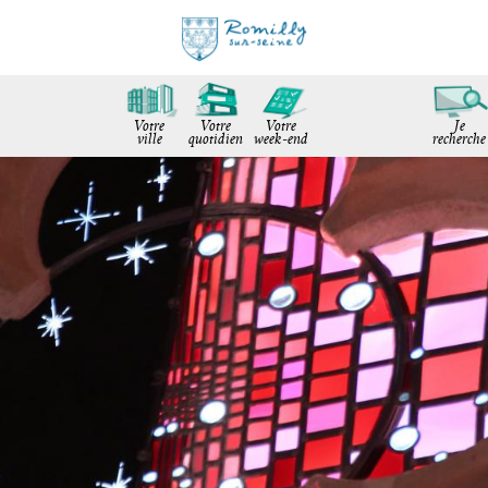
Votre
Votre
Votre
Je
ville
quotidien
week-end
recherche