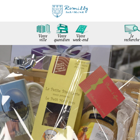
Votre
Votre
Votre
Je
ville
quotidien
week-end
recherche