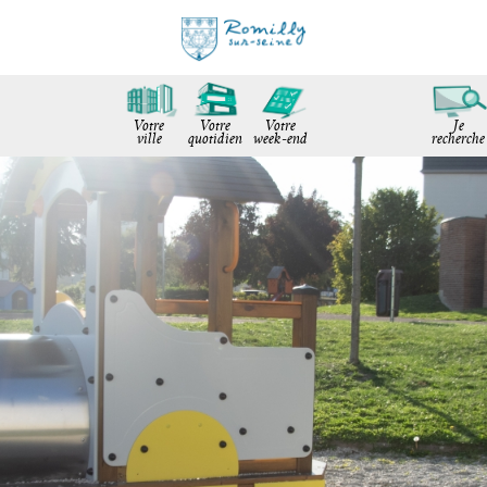
Votre
Votre
Votre
Je
ville
quotidien
week-end
recherche