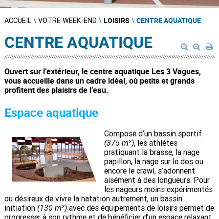
LOISIRS
CENTRE AQUATIQUE
ACCUEIL
\
VOTRE WEEK-END
\
\
CENTRE AQUATIQUE
Ouvert sur l’extérieur, le centre aquatique Les 3 Vagues,
vous accueille dans un cadre idéal, où petits et grands
profitent des plaisirs de l’eau.
Espace aquatique
Composé d’un bassin sportif
(375 m²)
, les athlètes
pratiquant la brasse, la nage
papillon, la nage sur le dos ou
encore le crawl, s’adonnent
aisément à des longueurs. Pour
les nageurs moins expérimentés
ou désireux de vivre la natation autrement, un bassin
(130 m²)
initiation
avec des équipements de loisirs permet de
progresser à son rythme et de bénéficier d’un espace relaxant.