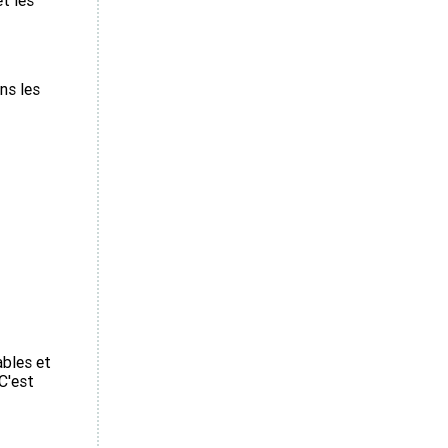
et les
ns les
ables et
 C'est