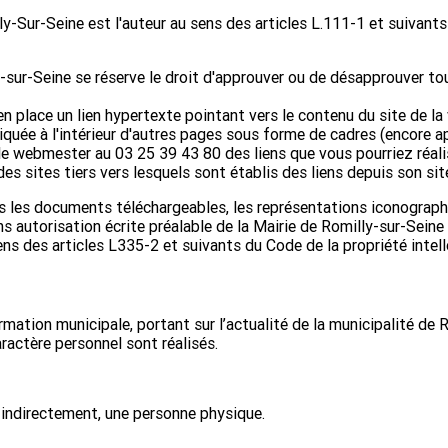
ly-Sur-Seine est l'auteur au sens des articles L.111-1 et suivant
sur-Seine se réserve le droit d'approuver ou de désapprouver to
n place un lien hypertexte pointant vers le contenu du site de la 
iquée à l'intérieur d'autres pages sous forme de cadres (encore a
 webmester au 03 25 39 43 80 des liens que vous pourriez réalise
s sites tiers vers lesquels sont établis des liens depuis son sit
ris les documents téléchargeables, les représentations iconograph
 autorisation écrite préalable de la Mairie de Romilly-sur-Seine
ens des articles L335-2 et suivants du Code de la propriété intell
rmation municipale, portant sur l’actualité de la municipalité de 
ractère personnel sont réalisés.
 indirectement, une personne physique.