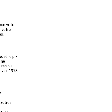
 sur votre
r votre
es,
posé le pr­
 ne
ires au
anvier 1978
e
 autres