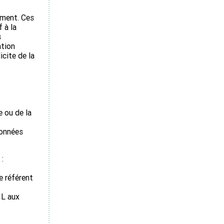
cement. Ces
 à la
s
ation
cite de la
e ou de la
données
:
e référent
IL aux