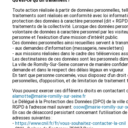
Toute action réalisée à partir de données personnelles, tell
traitements sont réalisés en conformité avec loi informati
protection des données à caractère personnel (dit « RGPD »
traitements de la collectivité. Lorsque des données personn
volontaire de données à caractère personnel par les visite
personne et l’exécution d’une mission d’intérêt public.
Ces données personnelles ainsi recueillies servent à trans
- aux demandes d’information (messagerie, newsletters)
- aux missions réalisées dans le cadre des téléservices assu
Les destinataires de ces données sont les personnels dûmen
La ville de Romilly-Sur-Seine conserve de manière confiden
demande et dans le respect des délais légaux en vigueur.
En tant que personne concernée, vous disposez d’un droit d
personnelles, d’opposition, et de limitation de traitement 
Vous pouvez exercer ces différents droits en contactant d
alamotte@mairie-romilly-sur-seine.fr
Le Délégué à la Protection des Données (DPO) de la ville d
RGPD à l’adresse mail suivant:
osow@mairie-romilly-sur-se
En cas de désaccord persistant concernant l’utilisation d
adresses suivantes :
-
https://www.cnil.fr/fr/vous-souhaitez-contacter-la-cnil