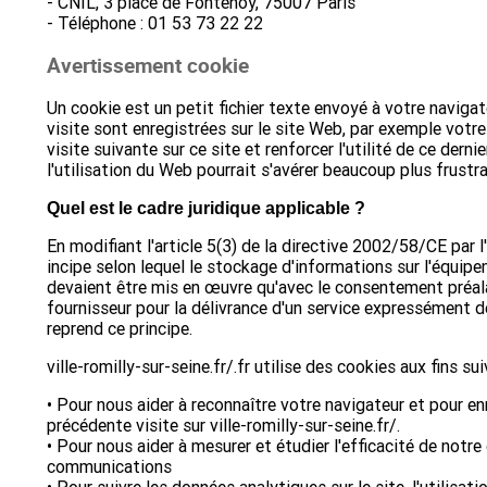
- CNIL, 3 place de Fontenoy, 75007 Paris
- Téléphone : 01 53 73 22 22
Avertissement cookie
Un cookie est un petit fichier texte envoyé à votre navigat
visite sont enregistrées sur le site Web, par exemple votre 
visite suivante sur ce site et renforcer l'util­ité de ce der
l'utilisation ­du Web pourrait s­'avérer beaucoup plus frustr
Quel est le cadre juridique applicable ?­
En mo­difiant l'article 5(3) de la directive 2­002/58/CE par
incipe selon lequel le stockage d'informations sur l'équipe
devaient être mis en œuvre qu'avec le consentement préalab
fournisseur pour la délivrance d'un service expressément dem
reprend ce principe.
ville-romilly-sur-seine.fr/.fr utilise des cookies aux fins sui
• Pour nous aider à reconnaître votre navigateur et pour e
précédente visite sur ville-romilly-sur-seine.fr/.
• Pour nous aider à mesurer et étudier l'efficacité de notre
communications