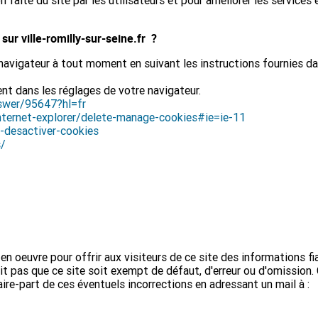
on faite du site par les utilisateurs et pour améliorer les services 
sur ville-romilly-sur-seine.fr
?
avigateur à tout moment en suivant les ­instructions fournies da
t dans les réglages de votre navigateur.
swer/95647?hl=fr
nternet-explorer/delete-manage-cookies#ie=ie-11
r-desactiver-cookies
s/
en oeuvre pour offrir aux visiteurs de ce site des informations fi
tit pas que ce site soit exempt de défaut, d'erreur ou d'omission.
ire-part de ces éventuels incorrections en adressant un mail à :