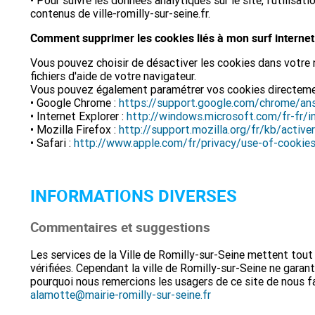
• Pour suivre les données analytiques sur le site, l'utilisati
contenus de ville-romilly-sur-seine.fr.
Comment suppr­imer les cookies liés à mon surf internet 
Vous pouvez choisir de désactiver les cookies dans votre n
fichiers d'aide de votre navigateur.
Vous pouvez également paramétrer vos cookies directemen
• Google Chrome :
https://support.google.com/chrome/an
• Internet Explorer :
http://windows.microsoft.com/fr-fr/i
• Mozilla Firefox :
http://support.mozilla.org/fr/kb/active
• Safari :
http://www.apple.com/fr/privacy/use-of-cookie
INFORMATIONS DIVERSES
Commentaires et suggestions
Les services de la Ville de Romilly-sur-Seine mettent tout 
vérifiées. Cependant la ville de Romilly-sur-Seine ne garan
pourquoi nous remercions les usagers de ce site de nous fa
alamotte@mairie-romilly-sur-seine.fr