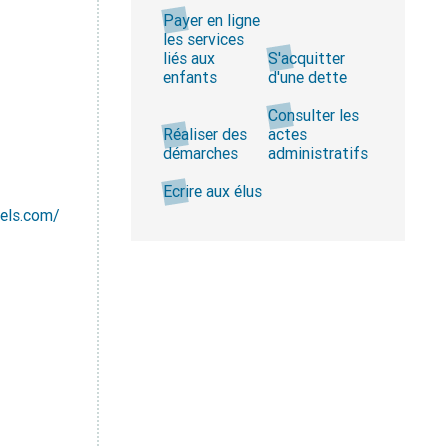
Payer en ligne
les services
liés aux
S'acquitter
enfants
d'une dette
Consulter les
Réaliser des
actes
démarches
administratifs
Ecrire aux élus
els.com/