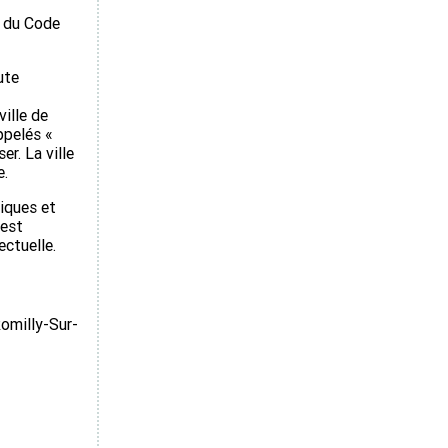
s du Code
ute
ville de
ppelés «
r. La ville
e.
iques et
 est
ectuelle.
Romilly-Sur-